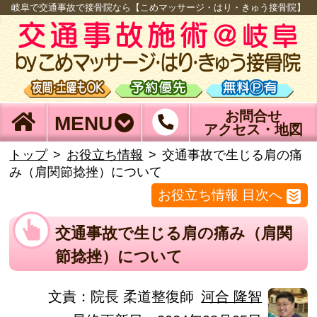
岐阜で交通事故で接骨院なら【こめマッサージ・はり・きゅう接骨院】
お問合せ
MENU
アクセス・地図
トップ
お役立ち情報
交通事故で生じる肩の痛
み（肩関節捻挫）について
お役立ち情報 目次へ
交通事故で生じる肩の痛み（肩関
節捻挫）について
文責：
院長 柔道整復師
河合 隆智