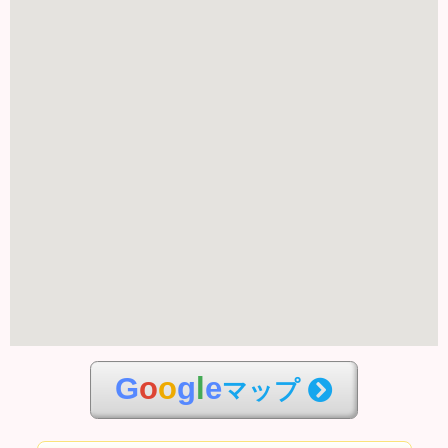
G
o
o
g
l
e
マップ